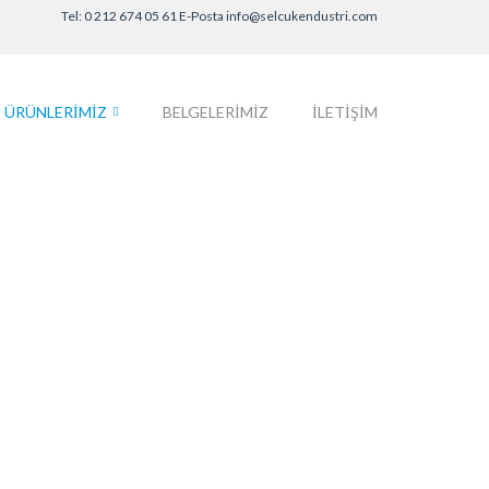
Tel: 0 212 674 05 61 E-Posta
info@selcukendustri.com
ÜRÜNLERIMIZ
BELGELERIMIZ
İLETIŞIM