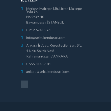
Merkez: Maltepe Mh. Litros Maltepe
Yolu Sk.
No:9/39-40
Bayrampaşa / İSTANBUL
0 212 674 05 61
info@selcukendustri.com
Ankara İrtibat: Keresteciler San. Sit.
4 Nolu Sokak No:8
Kahramankazan / ANKARA
0 555 814 56 41
ankara@selcukendustri.com